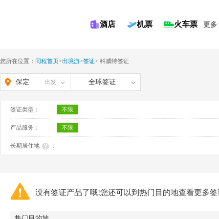
酒店
机票
火车票
更多
您所在位置：
同程首页
>
出境游
>
签证
>
科威特签证
保定
全球签证
出发
签证类型：
不限
产品服务：
不限
长期居住地
：
没有签证产品了哦!您还可以到热门目的地查看更多签
热门目的地