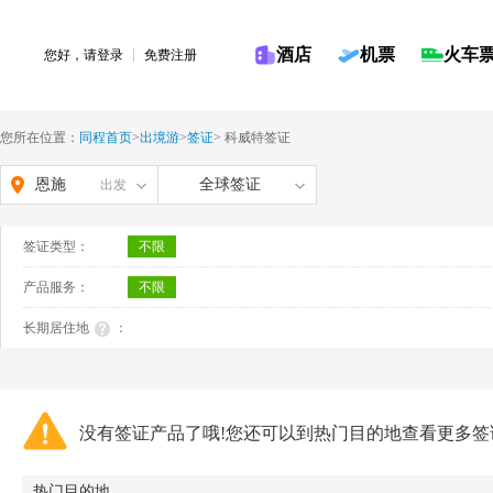
酒店
机票
火车
您好，请
登录
免费注册
您所在位置：
同程首页
>
出境游
>
签证
>
科威特签证
恩施
全球签证
出发
签证类型：
不限
产品服务：
不限
长期居住地
：
没有签证产品了哦!您还可以到热门目的地查看更多签
热门目的地