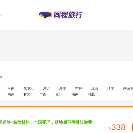
理
河南
黑龙江
湖北
湖南
吉林
江西
辽宁
内蒙
福建
甘肃
广西
贵州
海南
河北
国送签<极简材料，全国受理，落地后不再排队缴费>
338