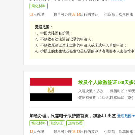
简化材料
63
人办理
最早可办理
08-14
出行的签证
供应商：欢享国旅
受理范围：
1、中国大陆因私护照；
2、不接收有违法滞留记录的申请人；
3、不接收原签证页未过期的申请人或未成年人单独申请；
4、护照上的出生地或签发地是新疆的申请者需要本人去使馆申
埃及个人旅游签证180天
入境次数：多次
停留时长：90
签证有效期：180天,以移民局（署
加急办理，只需电子版护照首页，加急4工出签
受理范围
简化材料
加急4工
加急办理
13
人办理
最早可办理
08-13
出行的签证
供应商：欢享国旅