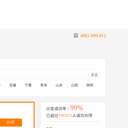
4001-899-812
多选
古
安徽
宁夏
青海
山东
山西
陕西
99%
出签成功率：
已超过
1693253
人成功办理
办理