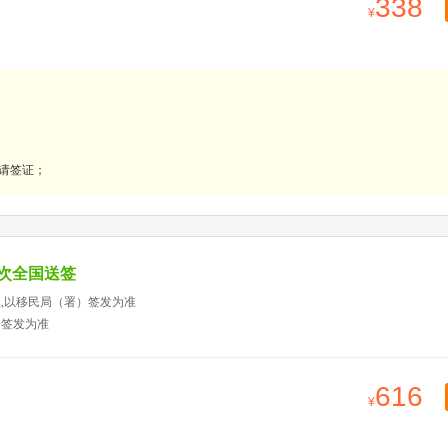
338
请签证；
多次全国送签
天,以移民局（署）签发为准
）签发为准
616