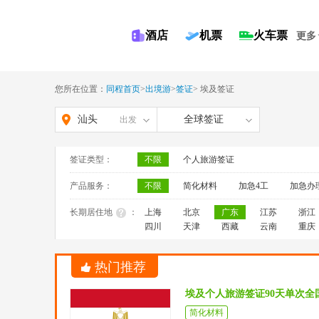
酒店
机票
火车票
更多
您所在位置：
同程首页
>
出境游
>
签证
>
埃及签证
汕头
全球签证
出发
签证类型：
不限
个人旅游签证
产品服务：
不限
简化材料
加急4工
加急办
长期居住地
：
上海
北京
广东
江苏
浙江
四川
天津
西藏
云南
重庆
热门推荐
埃及个人旅游签证90天单次全
简化材料