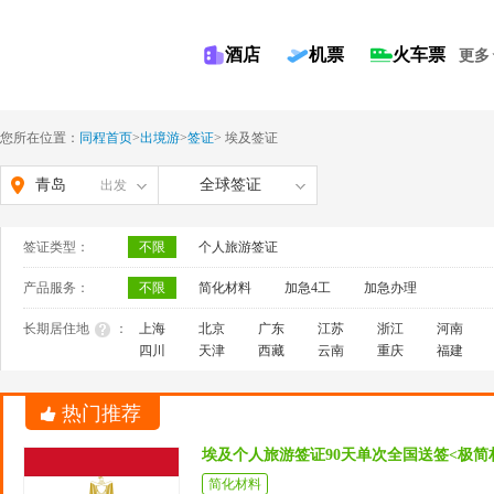
酒店
机票
火车票
更多
您所在位置：
同程首页
>
出境游
>
签证
>
埃及签证
青岛
全球签证
出发
签证类型：
不限
个人旅游签证
产品服务：
不限
简化材料
加急4工
加急办理
长期居住地
：
上海
北京
广东
江苏
浙江
河南
四川
天津
西藏
云南
重庆
福建
热门推荐
埃及个人旅游签证90天单次全国送签<极
简化材料