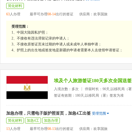
简化材料
63
人办理
最早可办理
08-14
出行的签证
供应商：欢享国旅
受理范围：
1、中国大陆因私护照；
2、不接收有违法滞留记录的申请人；
3、不接收原签证页未过期的申请人或未成年人单独申请；
4、护照上的出生地或签发地是新疆的申请者需要本人去使馆申请签证；
埃及个人旅游签证180天多次全国送签
入境次数：多次
停留时长：90天,以移民局（
签证有效期：180天,以移民局（署）签发为准
加急办理，只需电子版护照首页，加急4工出签
受理范围
简化材料
加急4工
加急办理
13
人办理
最早可办理
08-13
出行的签证
供应商：欢享国旅