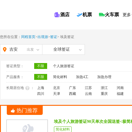
酒店
机票
火车票
更多
您所在位置：
同程首页
>
出境游
>
签证
>
埃及签证
吉安
全球签证
出发
签证类型：
不限
个人旅游签证
产品服务：
不限
简化材料
加急4工
加急办理
长期居住地
：
上海
北京
广东
江苏
浙江
河南
四川
天津
西藏
云南
重庆
福建
热门推荐
埃及个人旅游签证90天单次全国送签<极
简化材料