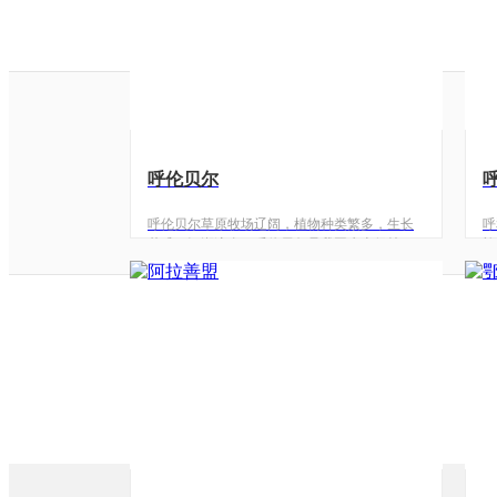
呼伦贝尔
呼伦贝尔草原牧场辽阔，植物种类繁多，生长
呼
茂盛，河湖遍布，呼伦贝尔是我国生态保持较
族
好，未受污染的大草原之一。 大兴安岭的原始
种
森林、次生林和迹地更新林景观齐备，巍巍青
游
山，茫茫林海，是野生动植物的天然博物馆。
富
呼盟的河流湖泊把广袤的大地装扮得绚丽多
年
姿。呼伦湖烟波浩渺，鱼跃鸟翔，被誉为“天下
克
第一曲水”。呼伦贝尔旅游资源富集，呼伦贝尔
真
是国家旅游局认定的全国六大重点旅游开发
山
区，呼伦贝尔是全国旅游二十胜景之一，国家
多
级草原旅游重点开发区。呼伦贝尔是最适合人
观
类生存的一片“绿色净土”，呼伦贝尔是大自然馈
客
赠给世人的…