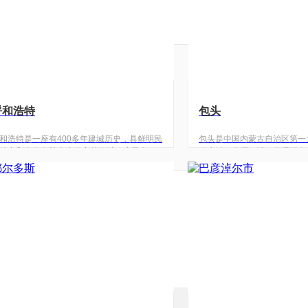
呼和浩特
包头
和浩特是一座有400多年建城历史，具鲜明民
包头是中国内蒙古自治区第一
特点和众多名胜古迹的塞外名城。这里有各
称鹿城、草原钢城。蒙语源自
召庙50多座，城郊有不少风光秀丽的草原旅
地方）。随着包头钢铁稀土公
点，那里芳草萋萋，牛羊遍地，鸟语花香，
展，包头这里又被称作草原钢
有浓郁的塞外风情。呼和浩特是一座拥有400
阔整洁、高楼林立、绿树成荫
历史的塞外名城。主要景点有明代大召（伊
辉映，风格各异的城市广场、
召）、席力图召（小召），清代五塔寺，清
是。包头地处沙漠边缘，响沙
大寺，博物馆，昭君墓等，呼市北边有大青
验滑沙乐趣、感受大漠风情的
风景，可观赏乌海风光、桌子山雄姿、鄂尔
于包头市中心的赛汗塔拉草原
斯草原、这里地质奇特、植物珍奇，是旅游
市草原，城中有草原，草原中
光不可多得的地方。这里居住的人们热情好
具，不能不说是大自然的奇迹
，您不仅可观赏到美丽的草原风光