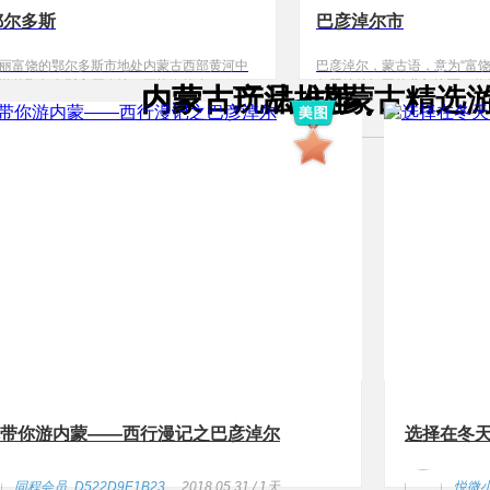
鄂尔多斯
巴彦淖尔市
丽富饶的鄂尔多斯市地处内蒙古西部黄河中
巴彦淖尔，蒙古语，意为“富饶
游的鄂尔多斯高原腹地，平均海拔在1000至
尔盟地处祖国的北部边疆，位
内蒙古产品推荐
内蒙古玩法推荐
内蒙古精选
500米之间，自然地理环境独具特色，地形起
西部的河套平原，东与包头市
不平，西高东低，地貌复杂多样，绚丽多
善盟毗连，南隔黄河与伊克昭
。境内西部为波状高原区，属典型的荒漠草
漠与蒙古人民共和国接壤。辖
，地域上习惯称作"鄂尔多斯"。鄂尔多斯市
３平方公里，黄河流经巴盟３
原伊克昭盟，"伊克昭"汉意为"大庙"，伊克昭盟
国界线３６８．９公里。巴彦
由清朝鄂尔多斯六个旗在达拉特旗王爱召会
二县、四旗，共有少数民族２
而得名。)鄂尔多斯是蒙古语“众多宫殿”，也
７８万，是一个以蒙古族为主
作“八白室”，成吉思汗去世之后，窝阔台汗为
居区和农牧结合的半农半牧区
纪念圣祖，在哈拉和林建立了纪念宫帐，祭
引黄灌溉区，是国家重点商品
成吉思汗的遗物，故为鄂尔多斯。
古西部最大的粮仓。
带你游内蒙——西行漫记之巴彦淖尔
选择在冬
同程会员_D522D9E1B23
2018.05.31 / 1天
悦微