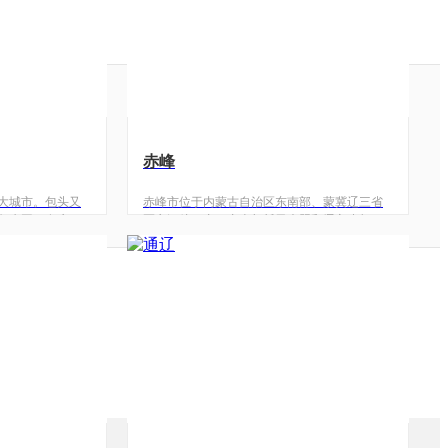
赤峰
大城市。包头又
赤峰市位于内蒙古自治区东南部、蒙冀辽三省
包克图（有鹿的
区交汇处，东、东南与哲里木盟和辽宁省朝阳
司的建成与发
市毗邻，西南与河北承德接壤，西和北部与锡
城。城市街道宽
林郭勒盟相连。“赤峰”因城区东北角有一座赭红
，霓虹彩灯交相
色的山峰而得名。赤峰地区战国时期属东胡。
小区景点比比皆
赤峰位于内蒙古中部，因市区东北有一座红色
湾是人们亲身体
的山峰而得名。历史上，赤峰曾是辽国的发祥
绝佳去处。而位
地，现在这里还可以见到辽上京、辽中京、辽
是全国唯一的都
祖陵等遗址。赤峰市历史悠久，文化源远流
有城市，特色独
长，是中华文明的发祥地之一，现已发现古人
。
类文化遗址6800多处。有史文明以后，赤峰成
为我国北方各少数民族活动的中心，是草原青
铜文化和契丹…