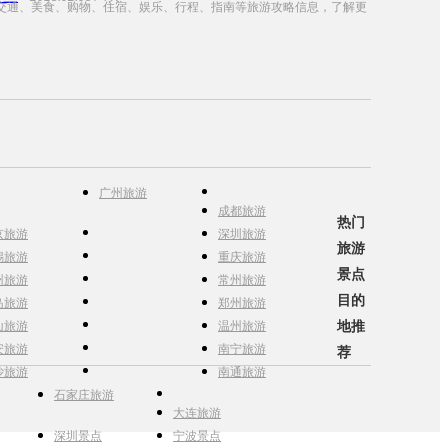
交通、美食、购物、住宿、娱乐、行程、指南等旅游攻略信息，了解更
广州旅游
成都旅游
热门
京旅游
深圳旅游
旅游
锡旅游
重庆旅游
景点
州旅游
常州旅游
目的
岛旅游
郑州旅游
地推
山旅游
温州旅游
安旅游
南宁旅游
荐
沙旅游
南通旅游
石家庄旅游
大连旅游
深圳景点
宁波景点