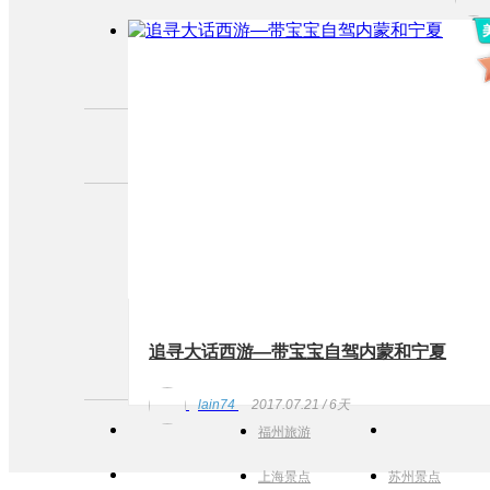
追寻大话西游—带宝宝自驾内蒙和宁夏
lain74
2017.07.21 / 6天
福州旅游
上海景点
苏州景点