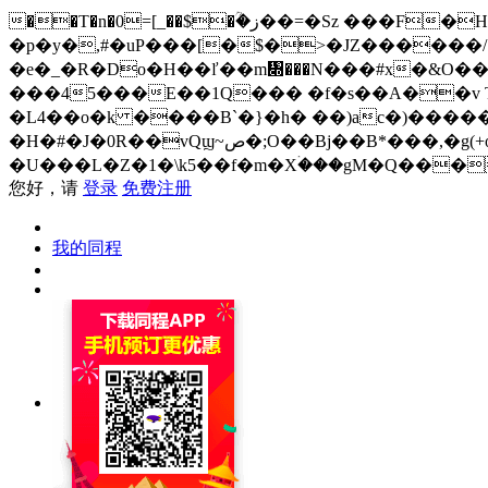
��T�n�0=[_��$�ؒ�ز��=�Sz ���F�H�i���;�R%=�p��{3���0��E�`��{Í�-()Jj,������4NI/
�p�y�,#�uP���[�$�>�JZ������/
�e�_�R�Do�H��ľ��m᧍���N���#x�&O��
���45���E��1Q��� �f�s��A��v T�
�L4��o�k ����B`�}�h� ��)ac�)�����
�H�#�J�0R��vQϣ~ص�;O��Bj��B*���,�g(+o2�&�k�`y��cܝ��v�zg�J�c���_�OR ?�zo�q=���&��mƢL� �q=mU-
�U���L�Z�1�\k5��f�m�Xۛ���gM�Q���
您好，请
登录
免费注册
我的同程