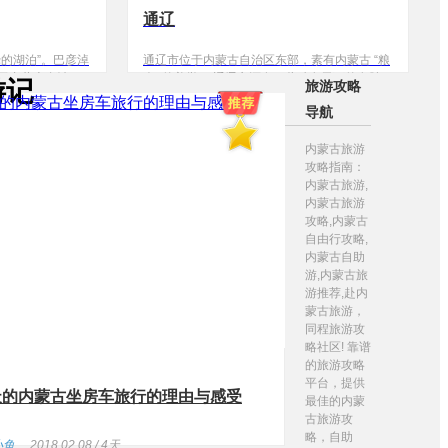
通辽
的湖泊”。巴彦淖
通辽市位于内蒙古自治区东部，素有内蒙古 “粮
于内蒙古自治区
仓” 的美誉 ，通辽市还有一些驰名天下的名胜古
游记
旅游攻略
为邻，西与阿拉
迹和特产。有“沙海奇观”——大青沟自然保护
导航
盟相望，北临大
区，有亚洲最大的沙漠水库——莫力庙水库，
地面积６４４１
有“中华奇石”——麦饭石。
内蒙古旅游
４５公里，境内
攻略指南：
淖尔盟辖一市、
内蒙古旅游,
９个，总人口１
内蒙古旅游
体的少数民族聚
攻略,内蒙古
，是全国最大的
自由行攻略,
粮基地，是内蒙
内蒙古自助
游,内蒙古旅
游推荐,赴内
蒙古旅游，
同程旅游攻
略社区! 靠谱
的旅游攻略
平台，提供
天的内蒙古坐房车旅行的理由与感受
最佳的内蒙
古旅游攻
略，自助
小鱼
2018.02.08 / 4天