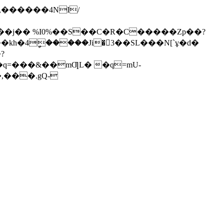
��j�� %I0%��S��C�R�C�����Zp��?
h�4ީ�����Ji�3��SL���N[`ұ�d�
?
,���.gQ-