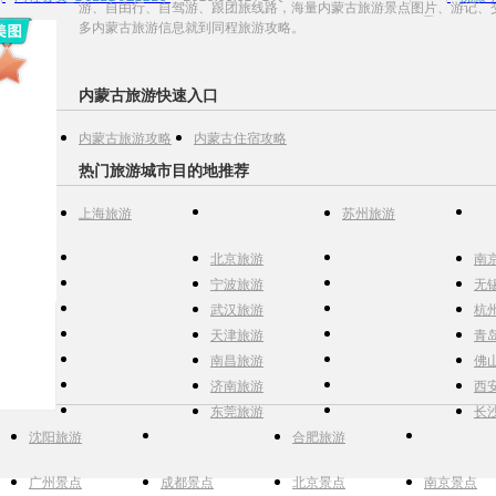
游、自由行、自驾游、跟团旅线路，海量内蒙古旅游景点图片、游记、
多内蒙古旅游信息就到同程旅游攻略。
内蒙古旅游快速入口
内蒙古旅游攻略
内蒙古住宿攻略
热门旅游城市目的地推荐
上海旅游
苏州旅游
北京旅游
南
宁波旅游
无
武汉旅游
杭
天津旅游
青
南昌旅游
佛
济南旅游
西
东莞旅游
长
沈阳旅游
合肥旅游
广州景点
成都景点
北京景点
南京景点