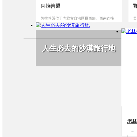
阿拉善盟
阿拉善盟位于内蒙古自治区最西部。西南连接
美
甘肃省，东南毗邻宁夏回族自治区，东北接壤
上
巴彦淖尔盟、乌海市，北与蒙古国交界。总面
1
积28万平方公里，是内蒙古面积最大的盟。
伏
彩
原
人生必去的沙漠旅行地
(
是
盟
译
了
祀
老林