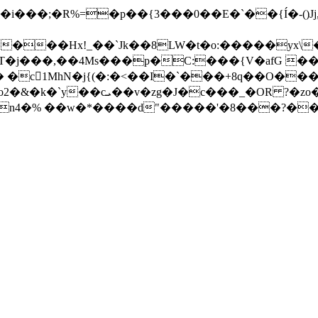
���Hx!_��`Jk��8LW�t�o:�����yx\
j���,��4Ms���p�C:���{V�afG ���k
 �c1MhN�j{(�:�<��I�`���+8q��O���
n4�% ��w�*����d"�����'�8���?��