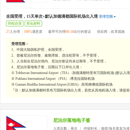
全国受理，15天单次+默认加德满都国际机场出入境
受理范围
同程自营
简化材料
27
人办理
100%
满意度
最早可办理
08-18
出行的签证
供应商：欢享国旅
受理范围：
1、中国大陆因私护照，全国受理，
2、曾被尼泊尔拒签、逾期滞留、违法犯罪等，不予受理，
3、人当前在尼泊尔境内、尼泊尔签证尚未过期等，不予受理，
4、尼泊尔落地电子签，仅限以下口岸出入境：
① Tribhuvan International Airport（TIA）-加德满都特里布万国际机场 (默认入
② Pokhara International Airport （PIA）-博克拉国际机场
③ Gautam Buddha International Airport (GBIA) - 高塔姆佛祖国际机场
『注：默认加德满都特里布万国际机场出入境，若您从其他机场入境，请提前
尼泊尔落地电子签
入境次数：单次
停留时长：领馆/海关签发为准