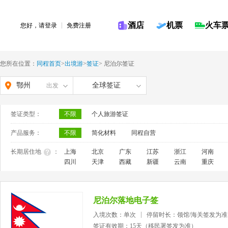
酒店
机票
火车
您好，请
登录
免费注册
您所在位置：
同程首页
>
出境游
>
签证
>
尼泊尔签证
鄂州
全球签证
出发
签证类型：
不限
个人旅游签证
产品服务：
不限
简化材料
同程自营
长期居住地
：
上海
北京
广东
江苏
浙江
河南
四川
天津
西藏
新疆
云南
重庆
尼泊尔落地电子签
入境次数：单次
停留时长：领馆/海关签发为准
签证有效期：15天（移民署签发为准）