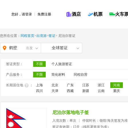
酒店
机票
火车
您好，请
登录
免费注册
您所在位置：
同程首页
>
出境游
>
签证
>
尼泊尔签证
鹤壁
全球签证
出发
签证类型：
不限
个人旅游签证
产品服务：
不限
简化材料
同程自营
长期居住地
：
上海
北京
广东
江苏
浙江
河南
四川
天津
西藏
新疆
云南
重庆
尼泊尔落地电子签
入境次数：单次
停留时长：领馆/海关签发为准
签证有效期：15天（移民署签发为准）