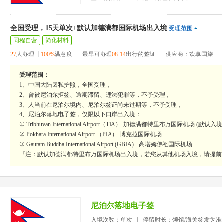
全国受理，15天单次+默认加德满都国际机场出入境
受理范围
同程自营
简化材料
27
人办理
100%
满意度
最早可办理
08-14
出行的签证
供应商：欢享国旅
受理范围：
1、中国大陆因私护照，全国受理，
2、曾被尼泊尔拒签、逾期滞留、违法犯罪等，不予受理，
3、人当前在尼泊尔境内、尼泊尔签证尚未过期等，不予受理，
4、尼泊尔落地电子签，仅限以下口岸出入境：
① Tribhuvan International Airport（TIA）-加德满都特里布万国际机场 (默认入
② Pokhara International Airport （PIA）-博克拉国际机场
③ Gautam Buddha International Airport (GBIA) - 高塔姆佛祖国际机场
『注：默认加德满都特里布万国际机场出入境，若您从其他机场入境，请提前
尼泊尔落地电子签
入境次数：单次
停留时长：领馆/海关签发为准