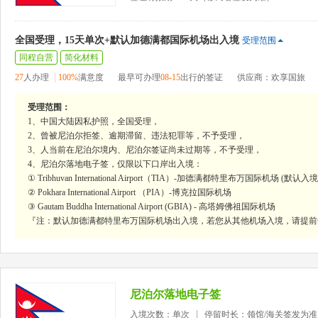
全国受理，15天单次+默认加德满都国际机场出入境
受理范围
同程自营
简化材料
27
人办理
100%
满意度
最早可办理
08-15
出行的签证
供应商：欢享国旅
受理范围：
1、中国大陆因私护照，全国受理，
2、曾被尼泊尔拒签、逾期滞留、违法犯罪等，不予受理，
3、人当前在尼泊尔境内、尼泊尔签证尚未过期等，不予受理，
4、尼泊尔落地电子签，仅限以下口岸出入境：
① Tribhuvan International Airport（TIA）-加德满都特里布万国际机场 (默认入
② Pokhara International Airport （PIA）-博克拉国际机场
③ Gautam Buddha International Airport (GBIA) - 高塔姆佛祖国际机场
『注：默认加德满都特里布万国际机场出入境，若您从其他机场入境，请提前
尼泊尔落地电子签
入境次数：单次
停留时长：领馆/海关签发为准