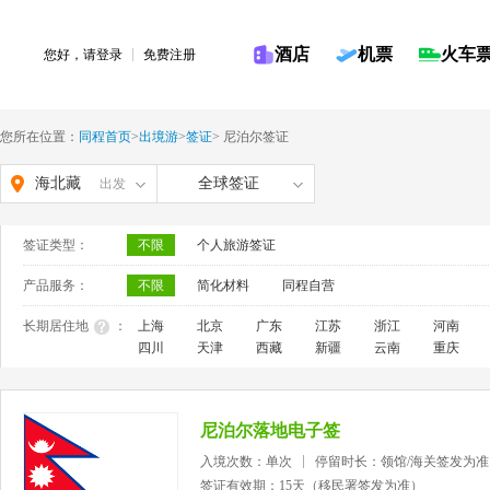
酒店
机票
火车
您好，请
登录
免费注册
您所在位置：
同程首页
>
出境游
>
签证
>
尼泊尔签证
海北藏
全球签证
出发
族自治
签证类型：
不限
个人旅游签证
州
产品服务：
不限
简化材料
同程自营
长期居住地
：
上海
北京
广东
江苏
浙江
河南
四川
天津
西藏
新疆
云南
重庆
尼泊尔落地电子签
入境次数：单次
停留时长：领馆/海关签发为准
签证有效期：15天（移民署签发为准）