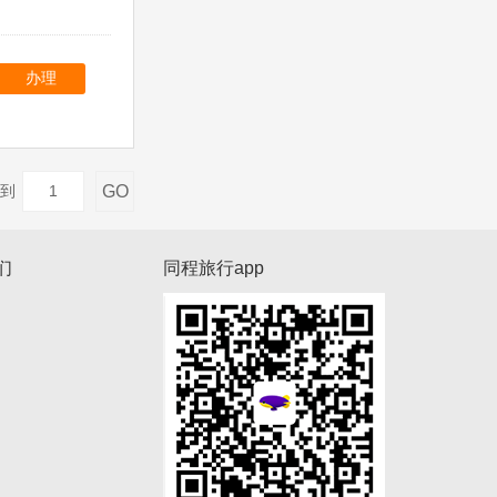
办理
GO
到
们
同程旅行app