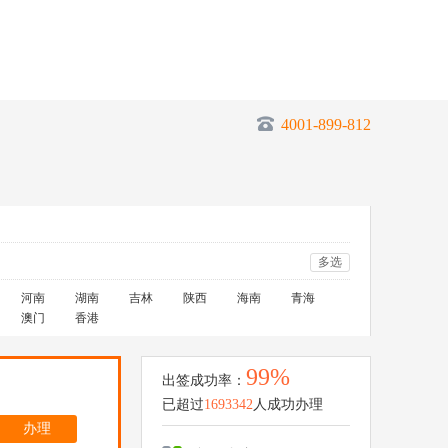
4001-899-812
多选
河南
湖南
吉林
陕西
海南
青海
澳门
香港
99%
出签成功率：
已超过
1693342
人成功办理
办理