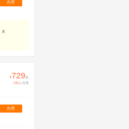
办理
、天
729
起
108
人办理
办理