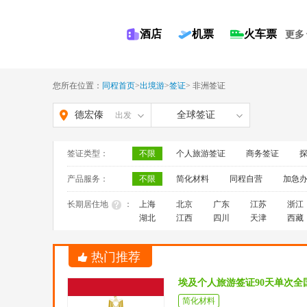
酒店
机票
火车票
更多
您所在位置：
同程首页
>
出境游
>
签证
>
非洲签证
德宏傣
全球签证
出发
族景颇
签证类型：
不限
个人旅游签证
商务签证
族自治
产品服务：
不限
简化材料
同程自营
加急
州
长期居住地
：
上海
北京
广东
江苏
浙江
湖北
江西
四川
天津
西藏
热门推荐
埃及个人旅游签证90天单次全
简化材料