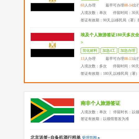
63
人办理
最早可办理
08-14
出
入境次数：单次
停留时间：30
签证有效期：90天,以移民局（署）
埃及个人旅游签证180天多次
>
简化材料
加急4工
加急办理
13
人办理
最早可办理
08-13
出
入境次数：多次
停留时间：90
签证有效期：180天,以移民局（署
南非个人旅游签证
入境次数：单次
停留时长：以
签证有效期：以领馆签发为准
北京送签+自备机酒行程单
受理范围