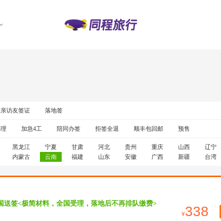
探亲访友签证
落地签
办理
加急4工
陪同办签
拒签全退
顺丰包回邮
预售
黑龙江
宁夏
甘肃
河北
贵州
重庆
山西
辽宁
内蒙古
云南
福建
山东
安徽
广西
新疆
台湾
国送签<极简材料，全国受理，落地后不再排队缴费>
338