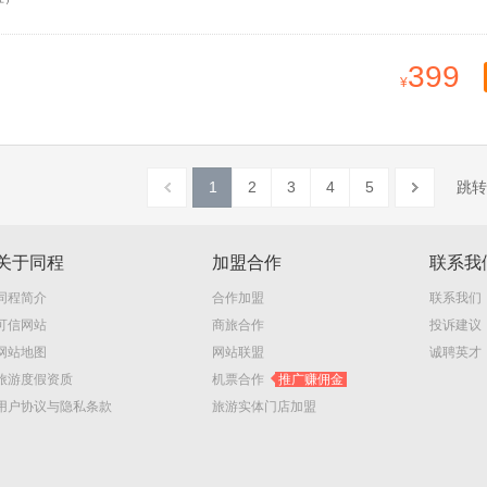
399
1
2
3
4
5
跳转
关于同程
加盟合作
联系我
同程简介
合作加盟
联系我们
可信网站
商旅合作
投诉建议
网站地图
网站联盟
诚聘英才
旅游度假资质
机票合作
推广赚佣金
用户协议与隐私条款
旅游实体门店加盟