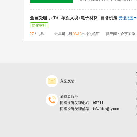
全国受理，eTA+单次入境+电子材料+自备机酒
受理范围
简化材料
27
人办理
最早可办理
08-19
出行的签证
供应商：欢享国旅
意见反馈
消费者服务
同程投诉受理电话：95711
同程投诉受理邮箱：tcfwfxbz@ly.com