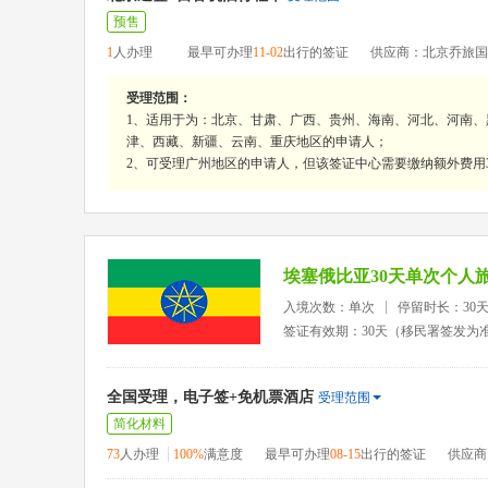
预售
1
人办理
最早可办理
11-02
出行的签证
供应商：北京乔旅国
受理范围：
1、适用于为：北京、甘肃、广西、贵州、海南、河北、河南
津、西藏、新疆、云南、重庆地区的申请人；
2、可受理广州地区的申请人，但该签证中心需要缴纳额外费用3
埃塞俄比亚30天单次个人
入境次数：单次
停留时长：30
签证有效期：30天（移民署签发为
全国受理，电子签+免机票酒店
受理范围
简化材料
73
人办理
100%
满意度
最早可办理
08-15
出行的签证
供应商