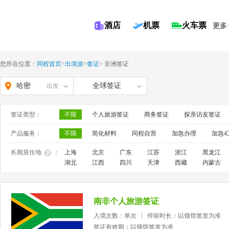
酒店
机票
火车票
更多
您所在位置：
同程首页
>
出境游
>
签证
>
非洲签证
哈密
全球签证
出发
签证类型：
不限
个人旅游签证
商务签证
探亲访友签证
产品服务：
不限
简化材料
同程自营
加急办理
加急4
长期居住地
：
上海
北京
广东
江苏
浙江
黑龙江
湖北
江西
四川
天津
西藏
内蒙古
南非个人旅游签证
入境次数：单次
停留时长：以领馆签发为准
签证有效期：以领馆签发为准