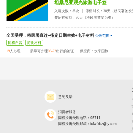
坦桑尼亚观光旅游电子签
入境次数：单次
停留时长：30天（移民署签发
签证有效期：30天（移民署签发为准）
全国受理，移民署直连+指定日期生效+电子材料
受理范围
同程自营
简化材料
19
人办理
最早可办理
08-22
出行的签证
供应商：欢享国旅
意见反馈
消费者服务
同程投诉受理电话：95711
同程投诉受理邮箱：tcfwfxbz@ly.com