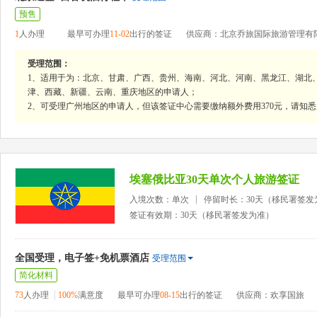
预售
1
人办理
最早可办理
11-02
出行的签证
供应商：北京乔旅国际旅游管理有
受理范围：
1、适用于为：北京、甘肃、广西、贵州、海南、河北、河南、黑龙江、湖北
津、西藏、新疆、云南、重庆地区的申请人；
2、可受理广州地区的申请人，但该签证中心需要缴纳额外费用370元，请知悉
埃塞俄比亚30天单次个人旅游签证
入境次数：单次
停留时长：30天（移民署签发
签证有效期：30天（移民署签发为准）
全国受理，电子签+免机票酒店
受理范围
简化材料
73
人办理
100%
满意度
最早可办理
08-15
出行的签证
供应商：欢享国旅