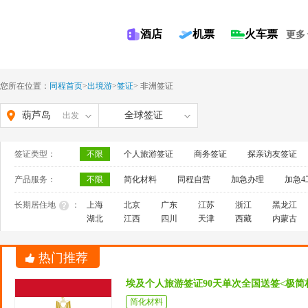
酒店
机票
火车票
更多
您所在位置：
同程首页
>
出境游
>
签证
>
非洲签证
葫芦岛
全球签证
出发
签证类型：
不限
个人旅游签证
商务签证
探亲访友签证
产品服务：
不限
简化材料
同程自营
加急办理
加急4
长期居住地
：
上海
北京
广东
江苏
浙江
黑龙江
湖北
江西
四川
天津
西藏
内蒙古
热门推荐
埃及个人旅游签证90天单次全国送签<极
简化材料