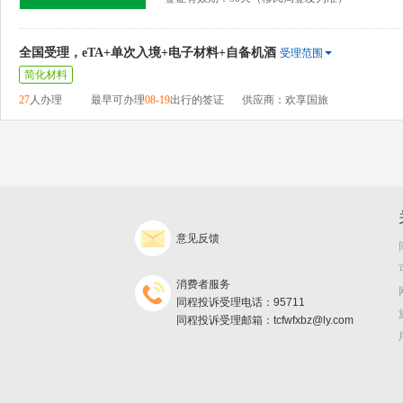
全国受理，eTA+单次入境+电子材料+自备机酒
受理范围
简化材料
27
人办理
最早可办理
08-19
出行的签证
供应商：欢享国旅
意见反馈
消费者服务
同程投诉受理电话：95711
同程投诉受理邮箱：tcfwfxbz@ly.com