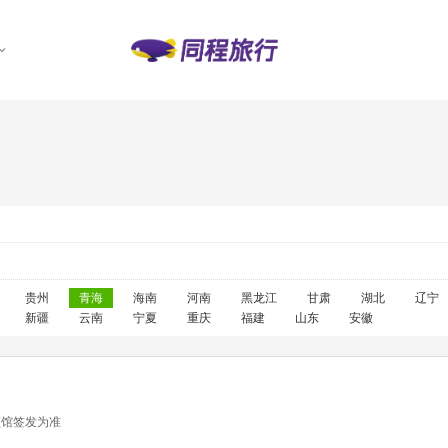
售
贵州
青海
海南
河南
黑龙江
甘肃
湖北
辽宁
新疆
云南
宁夏
重庆
福建
山东
安徽
领馆签发为准