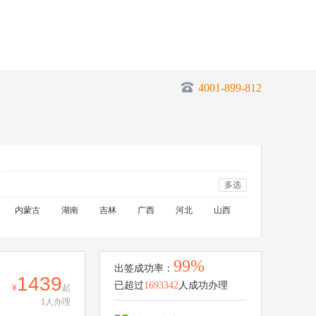
4001-899-812
多选
内蒙古
湖南
吉林
广西
河北
山西
99%
出签成功率：
1439
已超过
1693342
人成功办理
起
1
人办理