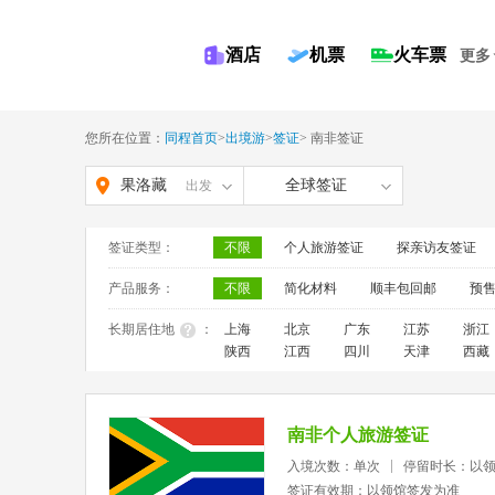
酒店
机票
火车票
更多
您所在位置：
同程首页
>
出境游
>
签证
>
南非签证
果洛藏
全球签证
出发
族自治
签证类型：
不限
个人旅游签证
探亲访友签证
州
产品服务：
不限
简化材料
顺丰包回邮
预
长期居住地
：
上海
北京
广东
江苏
浙江
陕西
江西
四川
天津
西藏
南非个人旅游签证
入境次数：单次
停留时长：以
签证有效期：以领馆签发为准