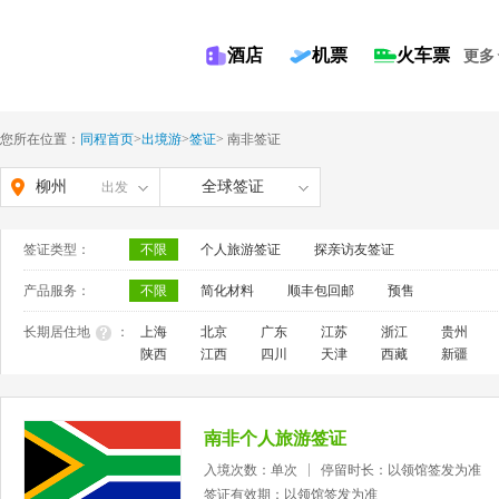
酒店
机票
火车票
更多
您所在位置：
同程首页
>
出境游
>
签证
>
南非签证
柳州
全球签证
出发
签证类型：
不限
个人旅游签证
探亲访友签证
产品服务：
不限
简化材料
顺丰包回邮
预售
长期居住地
：
上海
北京
广东
江苏
浙江
贵州
陕西
江西
四川
天津
西藏
新疆
南非个人旅游签证
入境次数：单次
停留时长：以领馆签发为准
签证有效期：以领馆签发为准