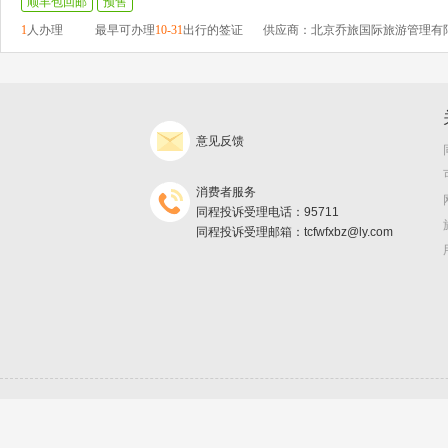
顺丰包回邮
预售
1
人办理
最早可办理
10-31
出行的签证
供应商：北京乔旅国际旅游管理有
意见反馈
消费者服务
同程投诉受理电话：95711
同程投诉受理邮箱：tcfwfxbz@ly.com