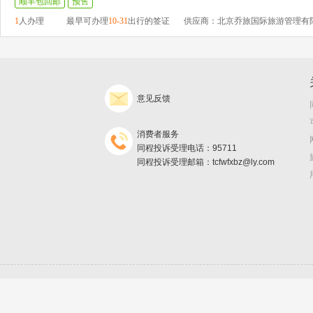
顺丰包回邮
预售
1
人办理
最早可办理
10-31
出行的签证
供应商：北京乔旅国际旅游管理有
意见反馈
消费者服务
同程投诉受理电话：95711
同程投诉受理邮箱：tcfwfxbz@ly.com