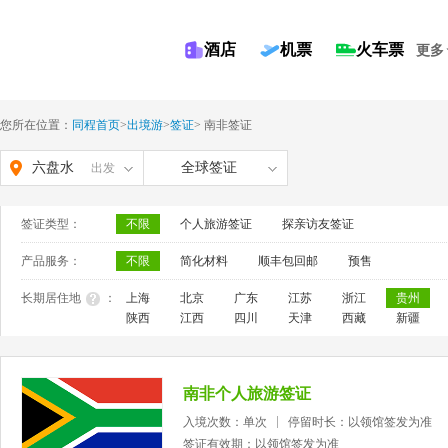
酒店
机票
火车票
更多
您所在位置：
同程首页
>
出境游
>
签证
>
南非签证
六盘水
全球签证
出发
签证类型：
不限
个人旅游签证
探亲访友签证
产品服务：
不限
简化材料
顺丰包回邮
预售
长期居住地
：
上海
北京
广东
江苏
浙江
贵州
陕西
江西
四川
天津
西藏
新疆
南非个人旅游签证
入境次数：单次
停留时长：以领馆签发为准
签证有效期：以领馆签发为准