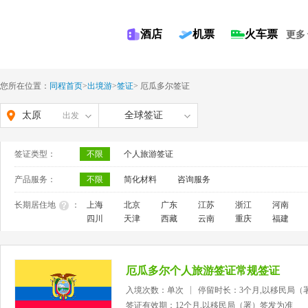
酒店
机票
火车票
更多
您所在位置：
同程首页
>
出境游
>
签证
>
厄瓜多尔签证
太原
全球签证
出发
签证类型：
不限
个人旅游签证
产品服务：
不限
简化材料
咨询服务
长期居住地
：
上海
北京
广东
江苏
浙江
河南
四川
天津
西藏
云南
重庆
福建
厄瓜多尔个人旅游签证常规签证
入境次数：单次
停留时长：3个月,以移民局（
签证有效期：12个月,以移民局（署）签发为准