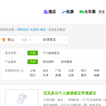
酒店
机票
火车票
更多
您所在位置：
同程首页
>
出境游
>
签证
>
厄瓜多尔签证
鞍山
全球签证
出发
签证类型：
不限
个人旅游签证
产品服务：
不限
简化材料
咨询服务
长期居住地
：
上海
北京
广东
江苏
浙江
河南
四川
天津
西藏
云南
重庆
福建
厄瓜多尔个人旅游签证常规签证
入境次数：单次
停留时长：3个月,以移民局（
签证有效期：12个月,以移民局（署）签发为准