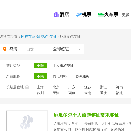
酒店
机票
火车票
更多
您所在位置：
同程首页
>
出境游
>
签证
>
厄瓜多尔签证
乌海
全球签证
出发
签证类型：
不限
个人旅游签证
产品服务：
不限
简化材料
咨询服务
长期居住地
：
上海
北京
广东
江苏
浙江
河南
四川
天津
西藏
云南
重庆
福建
厄瓜多尔个人旅游签证常规签证
入境次数：单次
停留时长：3个月,以移民局（
签证有效期：12个月,以移民局（署）签发为准