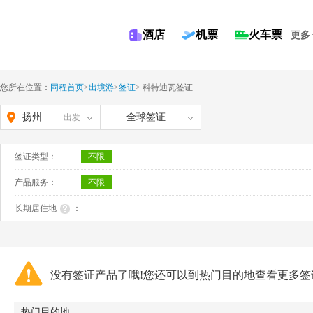
酒店
机票
火车票
更多
您所在位置：
同程首页
>
出境游
>
签证
>
科特迪瓦签证
扬州
全球签证
出发
签证类型：
不限
产品服务：
不限
长期居住地
：
没有签证产品了哦!您还可以到热门目的地查看更多签
热门目的地