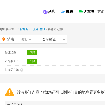
酒店
机票
火车票
更多
您所在位置：
同程首页
>
出境游
>
签证
>
科特迪瓦签证
济南
全球签证
出发
签证类型：
不限
产品服务：
不限
长期居住地
：
没有签证产品了哦!您还可以到热门目的地查看更多签
热门目的地