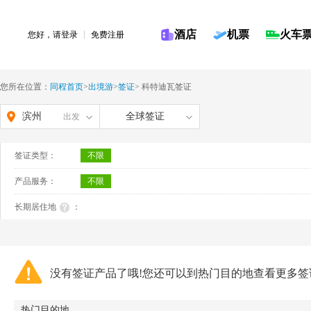
酒店
机票
火车
您好，请
登录
免费注册
您所在位置：
同程首页
>
出境游
>
签证
>
科特迪瓦签证
滨州
全球签证
出发
签证类型：
不限
产品服务：
不限
长期居住地
：
没有签证产品了哦!您还可以到热门目的地查看更多签
热门目的地