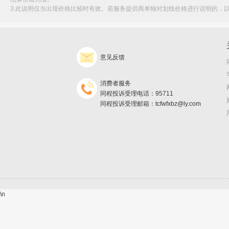
3.此说明仅当出现价格比较时有效。若服务提供商单独对划线价格进行说明的，
意见反馈
消费者服务
同程投诉受理电话：95711
同程投诉受理邮箱：tcfwfxbz@ly.com
\n