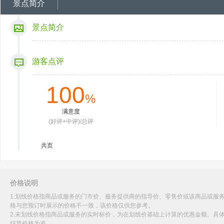
景点简介
景点简介
游客点评
100
%
满意度
(好评+中评)/总评
共
页
价格说明
1.划线价格指商品或服务的门市价、服务提供商的指导价、零售价或该商品或服
格与您预订时展示的价格不一致，该价格仅供您参考。
2.未划线价格指商品或服务的实时标价，为在划线价基础上计算的优惠金额。具
结算价格为准。