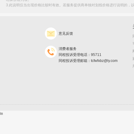
3.此说明仅当出现价格比较时有效。若服务提供商单独对划线价格进行说明的，
意见反馈
消费者服务
同程投诉受理电话：95711
同程投诉受理邮箱：tcfwfxbz@ly.com
\n