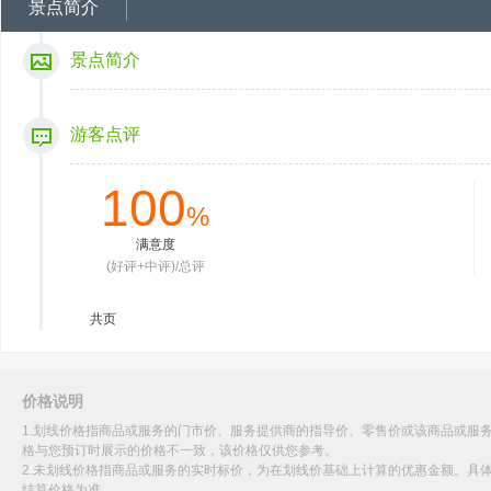
景点简介
景点简介
游客点评
100
%
满意度
(好评+中评)/总评
共
页
价格说明
1.划线价格指商品或服务的门市价、服务提供商的指导价、零售价或该商品或服
格与您预订时展示的价格不一致，该价格仅供您参考。
2.未划线价格指商品或服务的实时标价，为在划线价基础上计算的优惠金额。具
结算价格为准。