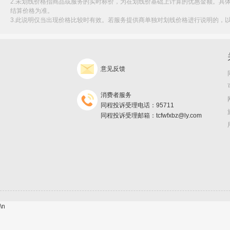
2.未划线价格指商品或服务的实时标价，为在划线价基础上计算的优惠金额。具
结算价格为准。
3.此说明仅当出现价格比较时有效。若服务提供商单独对划线价格进行说明的，
意见反馈
消费者服务
同程投诉受理电话：95711
同程投诉受理邮箱：tcfwfxbz@ly.com
\n