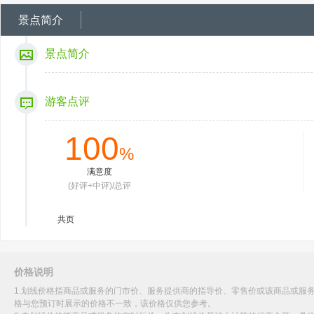
景点简介
景点简介
游客点评
100
%
满意度
(好评+中评)/总评
共
页
价格说明
1.划线价格指商品或服务的门市价、服务提供商的指导价、零售价或该商品或服
格与您预订时展示的价格不一致，该价格仅供您参考。