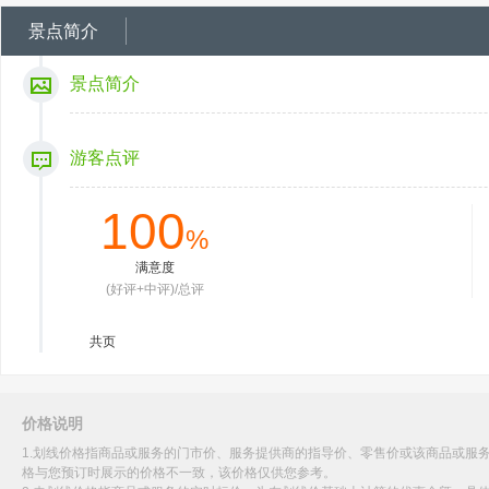
景点简介
景点简介
游客点评
100
%
满意度
(好评+中评)/总评
共
页
价格说明
1.划线价格指商品或服务的门市价、服务提供商的指导价、零售价或该商品或服
格与您预订时展示的价格不一致，该价格仅供您参考。