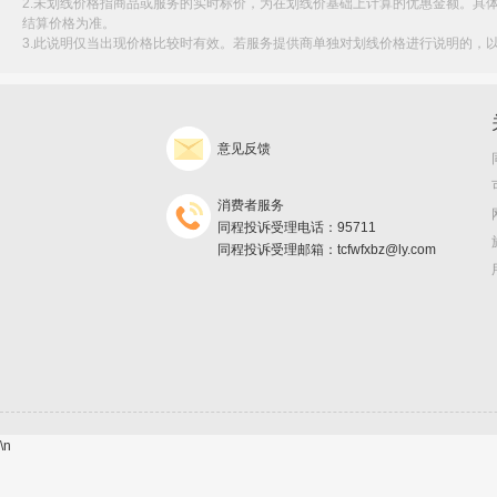
2.未划线价格指商品或服务的实时标价，为在划线价基础上计算的优惠金额。具
结算价格为准。
3.此说明仅当出现价格比较时有效。若服务提供商单独对划线价格进行说明的，
意见反馈
消费者服务
同程投诉受理电话：95711
同程投诉受理邮箱：tcfwfxbz@ly.com
\n