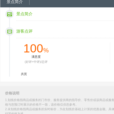
景点简介
景点简介
游客点评
100
%
满意度
(好评+中评)/总评
共
页
价格说明
1.划线价格指商品或服务的门市价、服务提供商的指导价、零售价或该商品或服
格与您预订时展示的价格不一致，该价格仅供您参考。
2.未划线价格指商品或服务的实时标价，为在划线价基础上计算的优惠金额。具
结算价格为准。