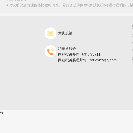
3.此说明仅当出现价格比较时有效。若服务提供商单独对划线价格进行说明的，
意见反馈
消费者服务
同程投诉受理电话：95711
同程投诉受理邮箱：tcfwfxbz@ly.com
\n