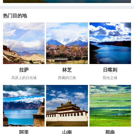
热门目的地
拉萨
林芝
日喀则
高原上的日光城
西藏的江南
阳光之城
阿里
山南
那曲