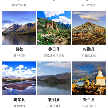
西藏的屋脊
雪山民族风
昌都
桑日县
措勤县
藏东明珠
西藏静谧清新风
“扎日南木错”
噶尔县
改则县
普兰县
狮泉河镇
温泉洗凝脂
“不让”雪山