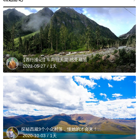
【西行漫记】5.向往天堂 感受藏地
2022-05-27
/
1天
探秘西藏9个小众村落，懂她的才会来！
2020-10-03
/
1天