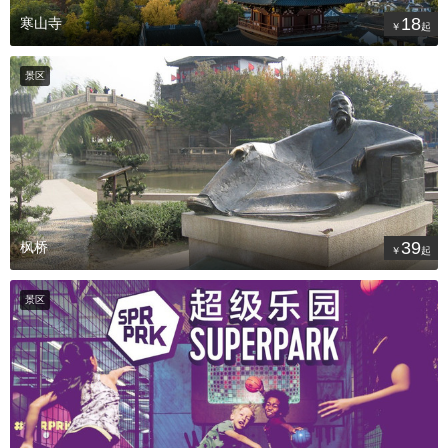
18
寒山寺
景区
39
枫桥
景区