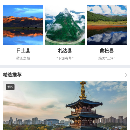
日土县
札达县
曲松县
壁画之城
“下游有草”
绝美“三河”
精选推荐
景区