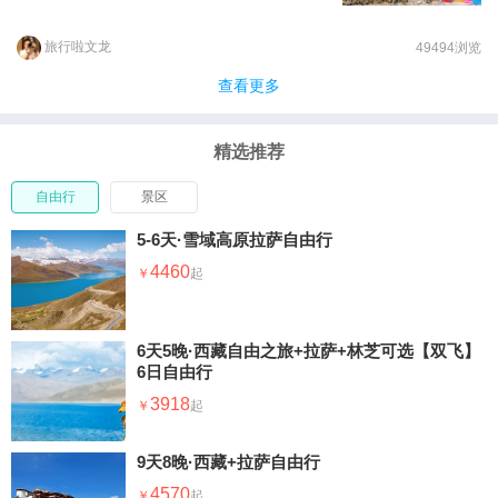
亲吻下，展现出无比的娇艳。伫立花丛 ，拥着绿
叶，凝神静气，心净无尘，完全可以嗅到阳光下淡
淡的清香。在红白紫交辉的光晕中，可以看清山川
旅行啦文龙
49494浏览
雾态，悟透太阳深邃博大的内涵，读出“一花一世
界，一叶一菩提的禅意”。当年的神佛之地拉萨，现
查看更多
如今也展开了大规模的建设，一座新的拉萨城拔地
而起，在灿烂的阳光下，足以令人五体投地，膜拜
青睐。日光之城拉萨我们来啦。
精选推荐
自由行
景区
5-6天·雪域高原拉萨自由行
4460
6天5晚·西藏自由之旅+拉萨+林芝可选【双飞】
6日自由行
3918
9天8晚·西藏+拉萨自由行
4570