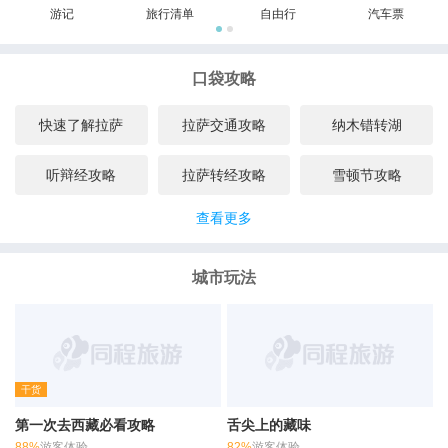
游记
旅行清单
自由行
汽车票
口袋攻略
快速了解拉萨
拉萨交通攻略
纳木错转湖
听辩经攻略
拉萨转经攻略
雪顿节攻略
查看更多
城市玩法
干货
第一次去西藏必看攻略
舌尖上的藏味
88%
游客体验
82%
游客体验