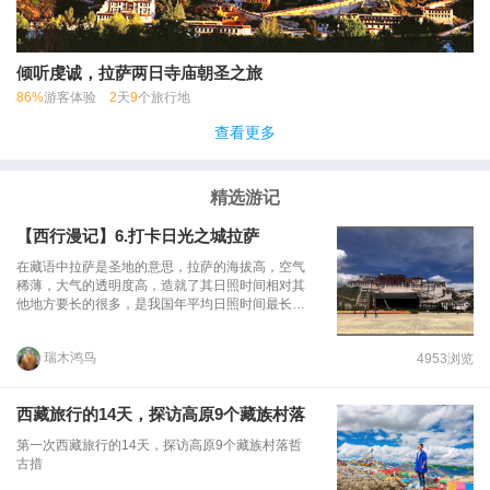
倾听虔诚，拉萨两日寺庙朝圣之旅
86%
游客体验
2
天
9
个旅行地
查看更多
精选游记
【西行漫记】6.打卡日光之城拉萨
在藏语中拉萨是圣地的意思，拉萨的海拔高，空气
稀薄，大气的透明度高，造就了其日照时间相对其
他地方要长的很多，是我国年平均日照时间最长的
地区之一，因此有 “日光城”之美誉。日光城拉萨的
阳光看得见、感觉得到，可以触摸、可以品味、可
瑞木鸿鸟
4953浏览
以侧身倾听、可以仔细阅读，其情悠然、其韵曼
妙。清晨，当薄雾还在拉萨河上潺潺绕绕，大昭寺
还在大地怀抱里静静悄悄，人们还在甜美温柔的梦
西藏旅行的14天，探访高原9个藏族村落
中飘飘渺渺，阳光就穿透晨雾，闪耀着迷人的光
芒，照耀在布达拉宫、八角街、人民体育场、邮电
第一次西藏旅行的14天，探访高原9个藏族村落哲
大楼上。拉萨在沐浴阳光之后，露出了新的容颜，
古措
焕发出新的活力，开始了新的一天。花儿在阳光的