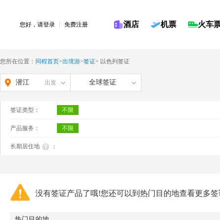
酒店
机票
火车
您好，请
登录
免费注册
您所在位置：
同程首页
>
出境游
>
签证
>
以色列签证
潜江
全球签证
出发
签证类型：
不限
产品服务：
不限
长期居住地
：
没有签证产品了哦!您还可以到热门目的地查看更多签
热门目的地