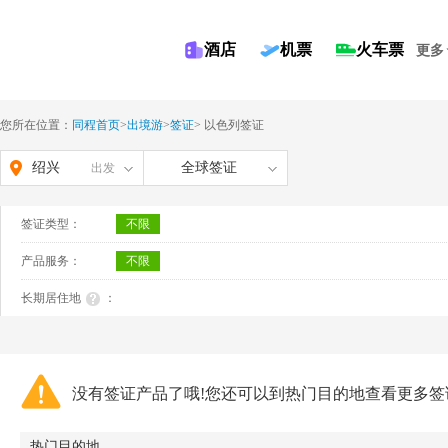
酒店
机票
火车票
更多
您所在位置：
同程首页
>
出境游
>
签证
>
以色列签证
绍兴
全球签证
出发
签证类型：
不限
产品服务：
不限
长期居住地
：
没有签证产品了哦!您还可以到热门目的地查看更多签
热门目的地