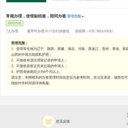
常规办理，使馆贴纸签，陪同办签
受理范围
陪同办签
7
人办理
最早可办理
10-17
出行的签证
供应商：OTC SHAANXI
受理范围：
1、受理常住地为辽宁、陕西、西藏、湖北、河南、黑龙江、贵州、青海、新
山西的中国大陆因私护照；
2、不接收有违法滞留记录的申请人；
3、不接收原签证页未过期的申请人；
4、护照有效期至少为6个月以上。
请注意：本网相关的办签受理时间信息仅为参考时间，非法定承诺，领馆也可
指纹约号时间请详询客服。
意见反馈