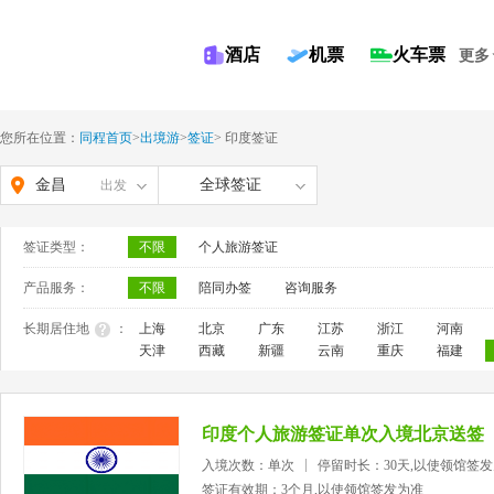
酒店
机票
火车票
更多
您所在位置：
同程首页
>
出境游
>
签证
>
印度签证
金昌
全球签证
出发
签证类型：
不限
个人旅游签证
产品服务：
不限
陪同办签
咨询服务
长期居住地
：
上海
北京
广东
江苏
浙江
河南
天津
西藏
新疆
云南
重庆
福建
印度个人旅游签证单次入境北京送签
入境次数：单次
停留时长：30天,以使领馆签
签证有效期：3个月,以使领馆签发为准