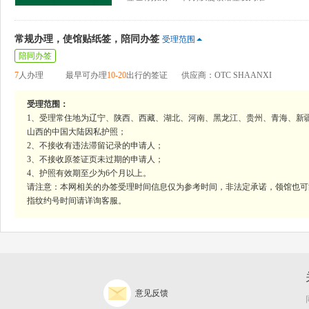
常规办理，使馆贴纸签，陪同办签
受理范围
陪同办签
7
人办理
最早可办理
10-20
出行的签证
供应商：OTC SHAANXI
受理范围：
1、受理常住地为辽宁、陕西、西藏、湖北、河南、黑龙江、贵州、青海、新
山西的中国大陆因私护照；
2、不接收有违法滞留记录的申请人；
3、不接收原签证页未过期的申请人；
4、护照有效期至少为6个月以上。
请注意：本网相关的办签受理时间信息仅为参考时间，非法定承诺，领馆也可
指纹约号时间请详询客服。
意见反馈