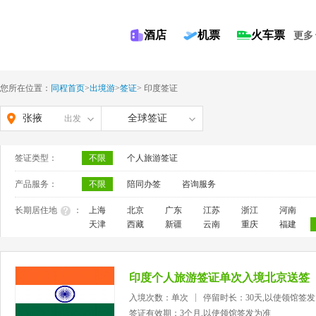
酒店
机票
火车票
更多
您所在位置：
同程首页
>
出境游
>
签证
>
印度签证
张掖
全球签证
出发
签证类型：
不限
个人旅游签证
产品服务：
不限
陪同办签
咨询服务
长期居住地
：
上海
北京
广东
江苏
浙江
河南
天津
西藏
新疆
云南
重庆
福建
印度个人旅游签证单次入境北京送签
入境次数：单次
停留时长：30天,以使领馆签
签证有效期：3个月,以使领馆签发为准