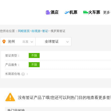
酒店
机票
火车票
更多
您所在位置：
同程首页
>
出境游
>
签证
>
俄罗斯签证
沧州
全球签证
出发
签证类型：
不限
产品服务：
不限
长期居住地
：
没有签证产品了哦!您还可以到热门目的地查看更多签
热门目的地