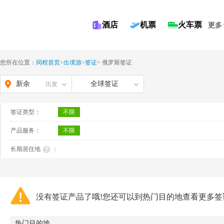
酒店
机票
火车票
更多
您所在位置：
同程首页
>
出境游
>
签证
>
俄罗斯签证
新余
全球签证
出发
签证类型：
不限
产品服务：
不限
长期居住地
：
没有签证产品了哦!您还可以到热门目的地查看更多签
热门目的地