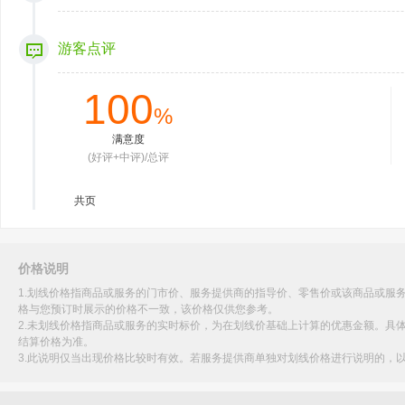
游客点评
100
%
满意度
(好评+中评)/总评
共
页
价格说明
1.划线价格指商品或服务的门市价、服务提供商的指导价、零售价或该商品或服
格与您预订时展示的价格不一致，该价格仅供您参考。
2.未划线价格指商品或服务的实时标价，为在划线价基础上计算的优惠金额。具
结算价格为准。
3.此说明仅当出现价格比较时有效。若服务提供商单独对划线价格进行说明的，