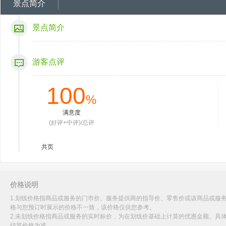
景点简介
景点简介
游客点评
100
%
满意度
(好评+中评)/总评
共
页
价格说明
1.划线价格指商品或服务的门市价、服务提供商的指导价、零售价或该商品或服
格与您预订时展示的价格不一致，该价格仅供您参考。
2.未划线价格指商品或服务的实时标价，为在划线价基础上计算的优惠金额。具
结算价格为准。