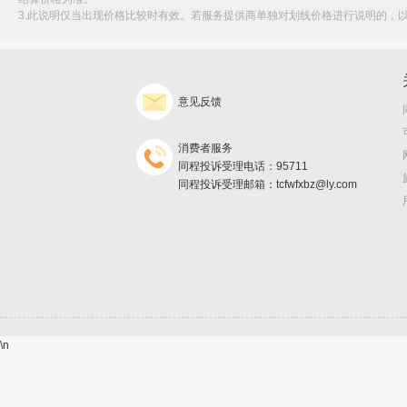
3.此说明仅当出现价格比较时有效。若服务提供商单独对划线价格进行说明的，
意见反馈
消费者服务
同程投诉受理电话：95711
同程投诉受理邮箱：tcfwfxbz@ly.com
\n