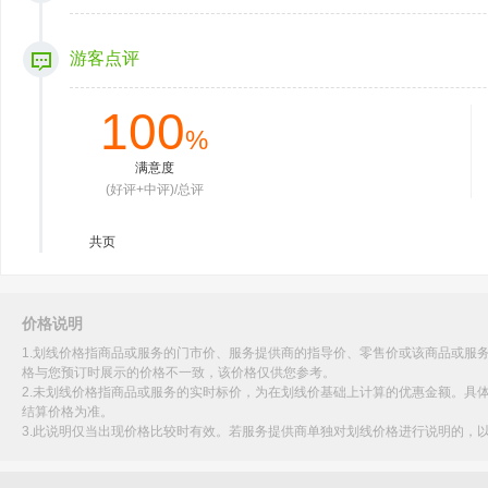
游客点评
100
%
满意度
(好评+中评)/总评
共
页
价格说明
1.划线价格指商品或服务的门市价、服务提供商的指导价、零售价或该商品或服
格与您预订时展示的价格不一致，该价格仅供您参考。
2.未划线价格指商品或服务的实时标价，为在划线价基础上计算的优惠金额。具
结算价格为准。
3.此说明仅当出现价格比较时有效。若服务提供商单独对划线价格进行说明的，