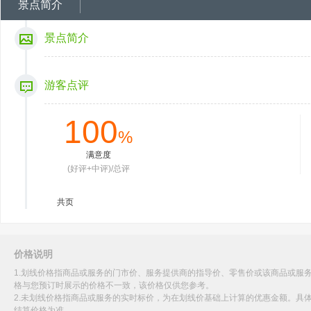
景点简介
景点简介
游客点评
100
%
满意度
(好评+中评)/总评
共
页
价格说明
1.划线价格指商品或服务的门市价、服务提供商的指导价、零售价或该商品或服
格与您预订时展示的价格不一致，该价格仅供您参考。
2.未划线价格指商品或服务的实时标价，为在划线价基础上计算的优惠金额。具
结算价格为准。