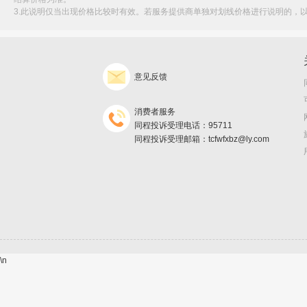
3.此说明仅当出现价格比较时有效。若服务提供商单独对划线价格进行说明的，
意见反馈
消费者服务
同程投诉受理电话：95711
同程投诉受理邮箱：tcfwfxbz@ly.com
\n