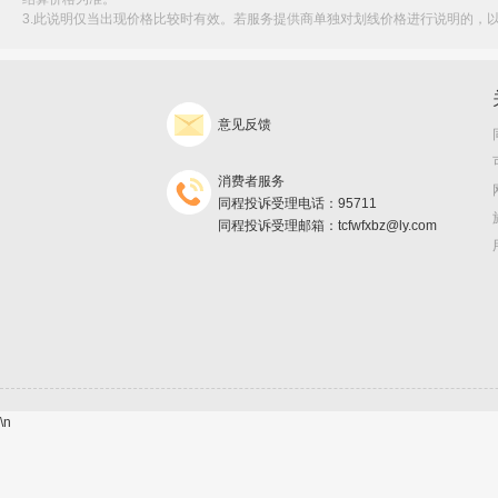
3.此说明仅当出现价格比较时有效。若服务提供商单独对划线价格进行说明的，
意见反馈
消费者服务
同程投诉受理电话：95711
同程投诉受理邮箱：tcfwfxbz@ly.com
\n