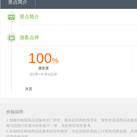
景点简介
景点简介
游客点评
100
%
满意度
(好评+中评)/总评
共
页
价格说明
1.划线价格指商品或服务的门市价、服务提供商的指导价、零售价或该商品或服
格与您预订时展示的价格不一致，该价格仅供您参考。
2.未划线价格指商品或服务的实时标价，为在划线价基础上计算的优惠金额。具
结算价格为准。