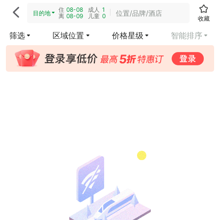
住
08-08
成人
1

位置/品牌/酒店
目的地
离
08-09
儿童
0
收藏
筛选
区域位置
价格星级
智能排序