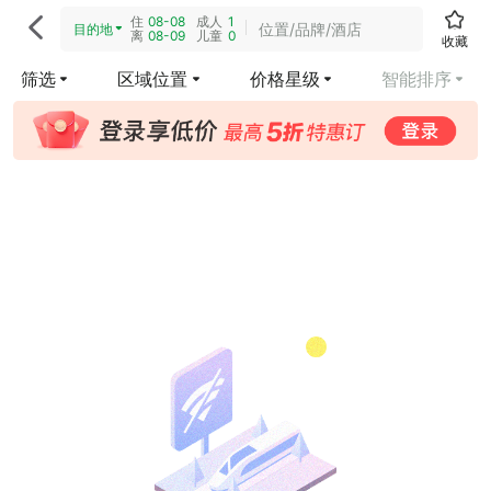
住
08-08
成人
1

位置/品牌/酒店
目的地
离
08-09
儿童
0
收藏
筛选
区域位置
价格星级
智能排序