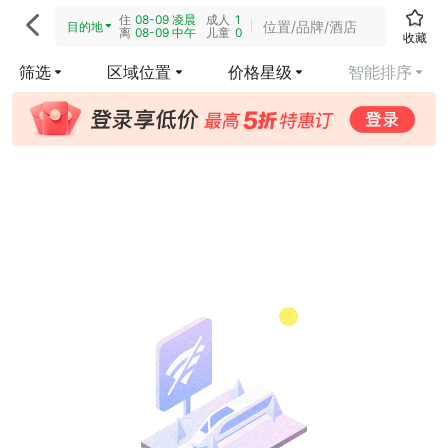
住
08-09
凌晨
成人
1

位置/品牌/酒店
目的地
离
08-09
中午
儿童
0
收藏
筛选
区域位置
价格星级
智能排序