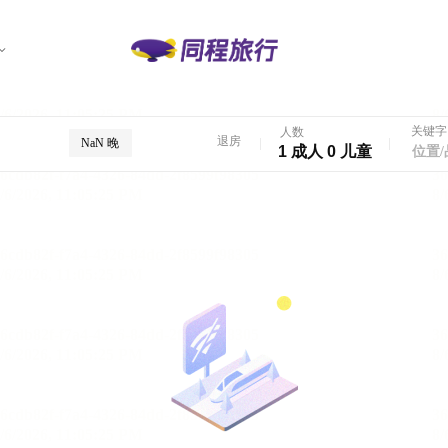
关键字
人数
退房
NaN 晚
1 成人 0 儿童