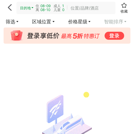
住
08-09
成人
1

位置/品牌/酒店
目的地
离
08-10
儿童
0
收藏
筛选
区域位置
价格星级
智能排序