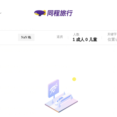
关键字
人数
退房
NaN 晚
1 成人 0 儿童