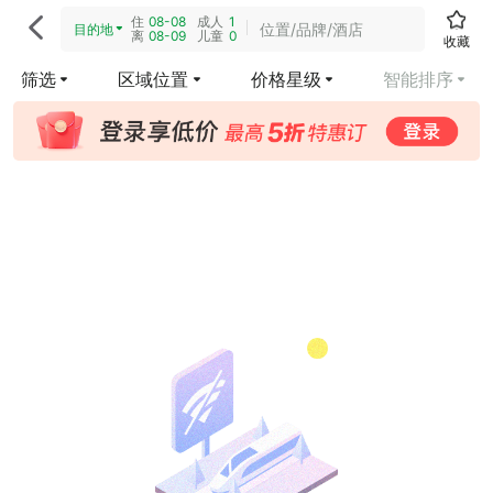
住
08-08
成人
1

位置/品牌/酒店
目的地
离
08-09
儿童
0
收藏
筛选
区域位置
价格星级
智能排序