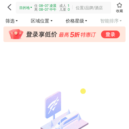
住
08-07
凌晨
成人
1

位置/品牌/酒店
目的地
离
08-07
中午
儿童
0
收藏
筛选
区域位置
价格星级
智能排序