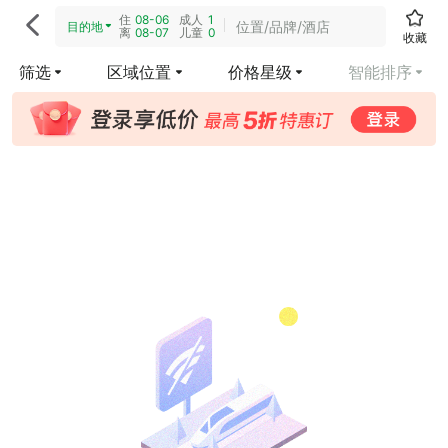
住
08-06
成人
1

位置/品牌/酒店
目的地
离
08-07
儿童
0
收藏
筛选
区域位置
价格星级
智能排序