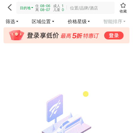
住
08-06
成人
1

位置/品牌/酒店
目的地
离
08-07
儿童
0
收藏
筛选
区域位置
价格星级
智能排序