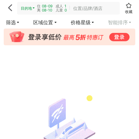
住
08-09
成人
1

位置/品牌/酒店
目的地
离
08-10
儿童
0
收藏
筛选
区域位置
价格星级
智能排序